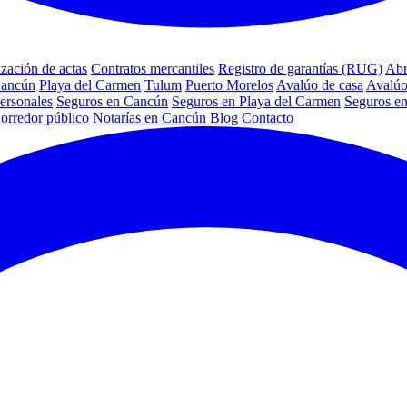
ización de actas
Contratos mercantiles
Registro de garantías (RUG)
Abr
Cancún
Playa del Carmen
Tulum
Puerto Morelos
Avalúo de casa
Avalúo
ersonales
Seguros en Cancún
Seguros en Playa del Carmen
Seguros e
orredor público
Notarías en Cancún
Blog
Contacto