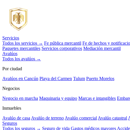
Servicios
Todos los servicios →
Fe pública mercantil
Fe de hechos y notificaci
Paquetes mercantiles
Servicios corporativos
Mediación mercantil
Avalúos
Todos los avalúos →
Por ciudad
Avalúos en Cancún
Playa del Carmen
Tulum
Puerto Morelos
Negocios
Negocio en marcha
Maquinaria y equipo
Marcas e intangibles
Embarc
Inmuebles
Avalúo de casa
Avalúo de terreno
Avalúo comercial
Avalúo catastral
A
Seguros
Todos los seguros →
Seguro de vida
Gastos médicos mayores
Accide