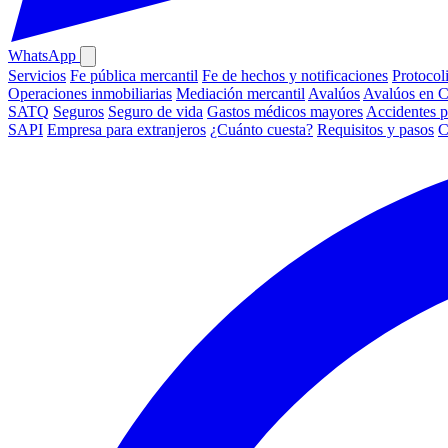
WhatsApp
Servicios
Fe pública mercantil
Fe de hechos y notificaciones
Protocol
Operaciones inmobiliarias
Mediación mercantil
Avalúos
Avalúos en 
SATQ
Seguros
Seguro de vida
Gastos médicos mayores
Accidentes p
SAPI
Empresa para extranjeros
¿Cuánto cuesta?
Requisitos y pasos
C