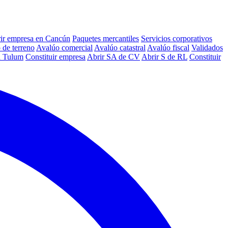
ir empresa en Cancún
Paquetes mercantiles
Servicios corporativos
 de terreno
Avalúo comercial
Avalúo catastral
Avalúo fiscal
Validados
n Tulum
Constituir empresa
Abrir SA de CV
Abrir S de RL
Constituir