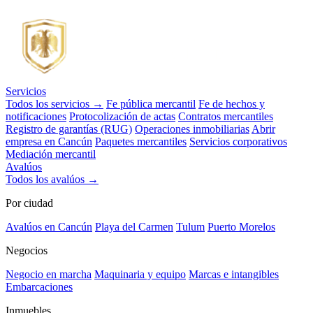
Servicios
Todos los servicios →
Fe pública mercantil
Fe de hechos y
notificaciones
Protocolización de actas
Contratos mercantiles
Registro de garantías (RUG)
Operaciones inmobiliarias
Abrir
empresa en Cancún
Paquetes mercantiles
Servicios corporativos
Mediación mercantil
Avalúos
Todos los avalúos →
Por ciudad
Avalúos en Cancún
Playa del Carmen
Tulum
Puerto Morelos
Negocios
Negocio en marcha
Maquinaria y equipo
Marcas e intangibles
Embarcaciones
Inmuebles