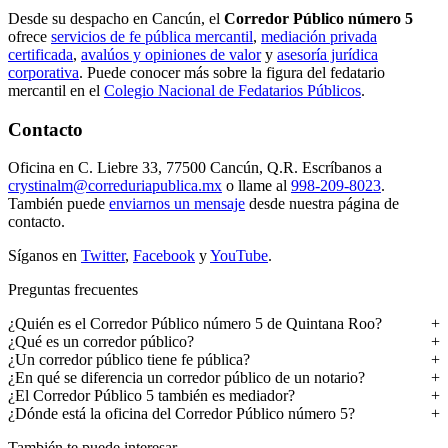
Desde su despacho en Cancún, el
Corredor Público número 5
ofrece
servicios de fe pública mercantil
,
mediación privada
certificada
,
avalúos y opiniones de valor
y
asesoría jurídica
corporativa
. Puede conocer más sobre la figura del fedatario
mercantil en el
Colegio Nacional de Fedatarios Públicos
.
Contacto
Oficina en C. Liebre 33, 77500 Cancún, Q.R. Escríbanos a
crystinalm@correduriapublica.mx
o llame al
998-209-8023
.
También puede
enviarnos un mensaje
desde nuestra página de
contacto.
Síganos en
Twitter
,
Facebook
y
YouTube
.
Preguntas frecuentes
¿Quién es el Corredor Público número 5 de Quintana Roo?
¿Qué es un corredor público?
¿Un corredor público tiene fe pública?
¿En qué se diferencia un corredor público de un notario?
¿El Corredor Público 5 también es mediador?
¿Dónde está la oficina del Corredor Público número 5?
También te puede interesar