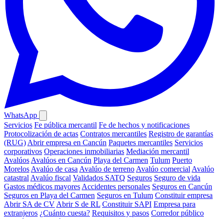
WhatsApp
Servicios
Fe pública mercantil
Fe de hechos y notificaciones
Protocolización de actas
Contratos mercantiles
Registro de garantías
(RUG)
Abrir empresa en Cancún
Paquetes mercantiles
Servicios
corporativos
Operaciones inmobiliarias
Mediación mercantil
Avalúos
Avalúos en Cancún
Playa del Carmen
Tulum
Puerto
Morelos
Avalúo de casa
Avalúo de terreno
Avalúo comercial
Avalúo
catastral
Avalúo fiscal
Validados SATQ
Seguros
Seguro de vida
Gastos médicos mayores
Accidentes personales
Seguros en Cancún
Seguros en Playa del Carmen
Seguros en Tulum
Constituir empresa
Abrir SA de CV
Abrir S de RL
Constituir SAPI
Empresa para
extranjeros
¿Cuánto cuesta?
Requisitos y pasos
Corredor público