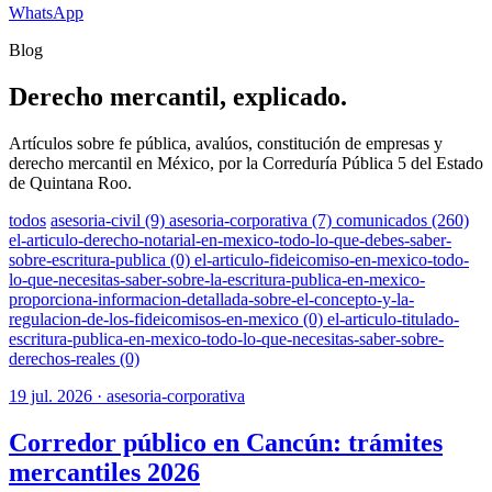
WhatsApp
Blog
Derecho mercantil, explicado.
Artículos sobre fe pública, avalúos, constitución de empresas y
derecho mercantil en México, por la Correduría Pública 5 del Estado
de Quintana Roo.
todos
asesoria-civil (9)
asesoria-corporativa (7)
comunicados (260)
el-articulo-derecho-notarial-en-mexico-todo-lo-que-debes-saber-
sobre-escritura-publica (0)
el-articulo-fideicomiso-en-mexico-todo-
lo-que-necesitas-saber-sobre-la-escritura-publica-en-mexico-
proporciona-informacion-detallada-sobre-el-concepto-y-la-
regulacion-de-los-fideicomisos-en-mexico (0)
el-articulo-titulado-
escritura-publica-en-mexico-todo-lo-que-necesitas-saber-sobre-
derechos-reales (0)
19 jul. 2026 ·
asesoria-corporativa
Corredor público en Cancún: trámites
mercantiles 2026