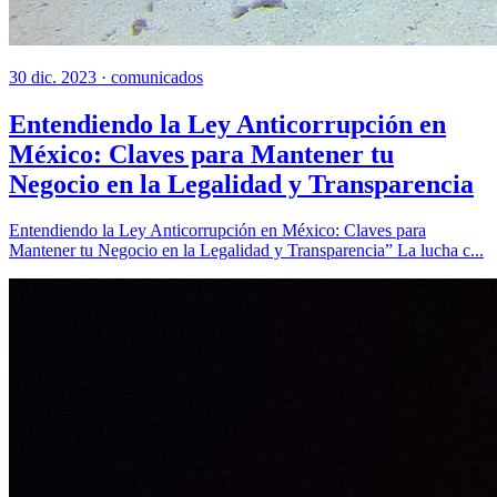
30 dic. 2023 ·
comunicados
Entendiendo la Ley Anticorrupción en
México: Claves para Mantener tu
Negocio en la Legalidad y Transparencia
Entendiendo la Ley Anticorrupción en México: Claves para
Mantener tu Negocio en la Legalidad y Transparencia” La lucha c...