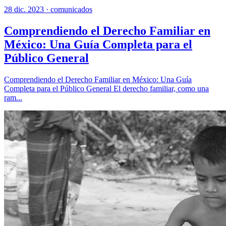
28 dic. 2023 ·
comunicados
Comprendiendo el Derecho Familiar en
México: Una Guía Completa para el
Público General
Comprendiendo el Derecho Familiar en México: Una Guía
Completa para el Público General El derecho familiar, como una
ram...