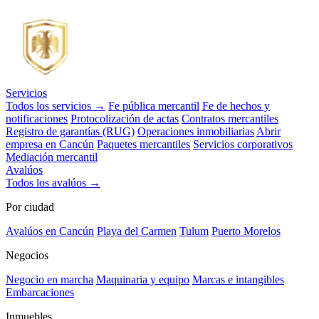
Servicios
Todos los servicios →
Fe pública mercantil
Fe de hechos y
notificaciones
Protocolización de actas
Contratos mercantiles
Registro de garantías (RUG)
Operaciones inmobiliarias
Abrir
empresa en Cancún
Paquetes mercantiles
Servicios corporativos
Mediación mercantil
Avalúos
Todos los avalúos →
Por ciudad
Avalúos en Cancún
Playa del Carmen
Tulum
Puerto Morelos
Negocios
Negocio en marcha
Maquinaria y equipo
Marcas e intangibles
Embarcaciones
Inmuebles