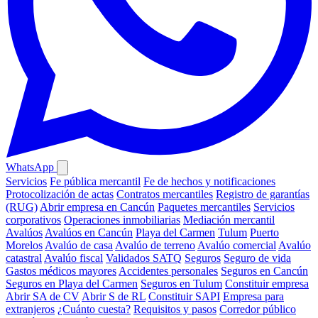
WhatsApp
Servicios
Fe pública mercantil
Fe de hechos y notificaciones
Protocolización de actas
Contratos mercantiles
Registro de garantías
(RUG)
Abrir empresa en Cancún
Paquetes mercantiles
Servicios
corporativos
Operaciones inmobiliarias
Mediación mercantil
Avalúos
Avalúos en Cancún
Playa del Carmen
Tulum
Puerto
Morelos
Avalúo de casa
Avalúo de terreno
Avalúo comercial
Avalúo
catastral
Avalúo fiscal
Validados SATQ
Seguros
Seguro de vida
Gastos médicos mayores
Accidentes personales
Seguros en Cancún
Seguros en Playa del Carmen
Seguros en Tulum
Constituir empresa
Abrir SA de CV
Abrir S de RL
Constituir SAPI
Empresa para
extranjeros
¿Cuánto cuesta?
Requisitos y pasos
Corredor público