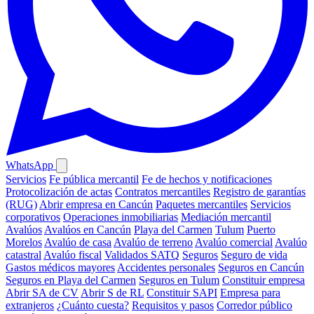
WhatsApp
Servicios
Fe pública mercantil
Fe de hechos y notificaciones
Protocolización de actas
Contratos mercantiles
Registro de garantías
(RUG)
Abrir empresa en Cancún
Paquetes mercantiles
Servicios
corporativos
Operaciones inmobiliarias
Mediación mercantil
Avalúos
Avalúos en Cancún
Playa del Carmen
Tulum
Puerto
Morelos
Avalúo de casa
Avalúo de terreno
Avalúo comercial
Avalúo
catastral
Avalúo fiscal
Validados SATQ
Seguros
Seguro de vida
Gastos médicos mayores
Accidentes personales
Seguros en Cancún
Seguros en Playa del Carmen
Seguros en Tulum
Constituir empresa
Abrir SA de CV
Abrir S de RL
Constituir SAPI
Empresa para
extranjeros
¿Cuánto cuesta?
Requisitos y pasos
Corredor público