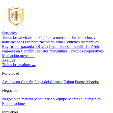
Servicios
Todos los servicios →
Fe pública mercantil
Fe de hechos y
notificaciones
Protocolización de actas
Contratos mercantiles
Registro de garantías (RUG)
Operaciones inmobiliarias
Abrir
empresa en Cancún
Paquetes mercantiles
Servicios corporativos
Mediación mercantil
Avalúos
Todos los avalúos →
Por ciudad
Avalúos en Cancún
Playa del Carmen
Tulum
Puerto Morelos
Negocios
Negocio en marcha
Maquinaria y equipo
Marcas e intangibles
Embarcaciones
Inmuebles