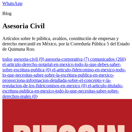
WhatsApp
Blog
Asesoria Civil
Artículos sobre fe pública, avalúos, constitución de empresas y
derecho mercantil en México, por la Correduría Pública 5 del Estado
de Quintana Roo.
todos
asesoria-civil (9)
asesoria-corporativa (7)
comunicados (260)
el-articulo-derecho-notarial-en-mexico-todo-lo-que-debes-saber-
sobre-escritura-publica (0)
el-articulo-fideicomiso-en-mexico-todo-
lo-que-necesitas-saber-sobre-la-escritura-publica-en-mexico-
proporciona-informacion-detallada-sobre-el-concepto-y-la-
regulacion-de-los-fideicomisos-en-mexico (0)
el-articulo-titulado-
escritura-publica-en-mexico-todo-lo-que-necesitas-saber-sobre-
derechos-reales (0)