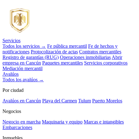
Servicios
Todos los servicios →
Fe pública mercantil
Fe de hechos y
notificaciones
Protocolización de actas
Contratos mercantiles
Registro de garantías (RUG)
Operaciones inmobiliarias
Abrir
empresa en Cancún
Paquetes mercantiles
Servicios corporativos
Mediación mercantil
Avalúos
Todos los avalúos →
Por ciudad
Avalúos en Cancún
Playa del Carmen
Tulum
Puerto Morelos
Negocios
Negocio en marcha
Maquinaria y equipo
Marcas e intangibles
Embarcaciones
Inmuebles