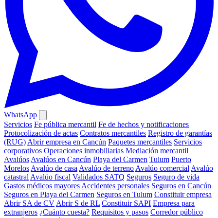
WhatsApp
Servicios
Fe pública mercantil
Fe de hechos y notificaciones
Protocolización de actas
Contratos mercantiles
Registro de garantías
(RUG)
Abrir empresa en Cancún
Paquetes mercantiles
Servicios
corporativos
Operaciones inmobiliarias
Mediación mercantil
Avalúos
Avalúos en Cancún
Playa del Carmen
Tulum
Puerto
Morelos
Avalúo de casa
Avalúo de terreno
Avalúo comercial
Avalúo
catastral
Avalúo fiscal
Validados SATQ
Seguros
Seguro de vida
Gastos médicos mayores
Accidentes personales
Seguros en Cancún
Seguros en Playa del Carmen
Seguros en Tulum
Constituir empresa
Abrir SA de CV
Abrir S de RL
Constituir SAPI
Empresa para
extranjeros
¿Cuánto cuesta?
Requisitos y pasos
Corredor público