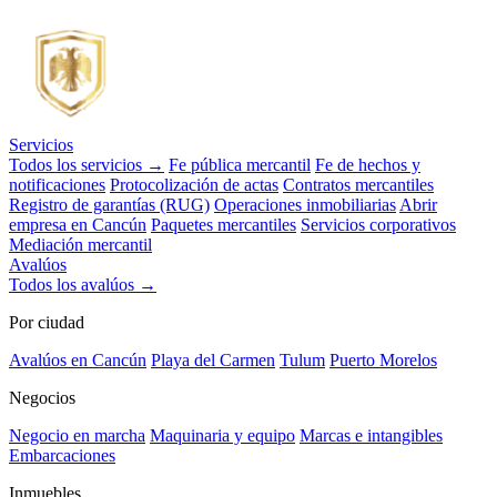
Servicios
Todos los servicios →
Fe pública mercantil
Fe de hechos y
notificaciones
Protocolización de actas
Contratos mercantiles
Registro de garantías (RUG)
Operaciones inmobiliarias
Abrir
empresa en Cancún
Paquetes mercantiles
Servicios corporativos
Mediación mercantil
Avalúos
Todos los avalúos →
Por ciudad
Avalúos en Cancún
Playa del Carmen
Tulum
Puerto Morelos
Negocios
Negocio en marcha
Maquinaria y equipo
Marcas e intangibles
Embarcaciones
Inmuebles