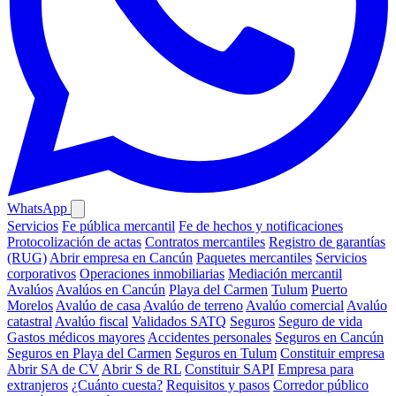
WhatsApp
Servicios
Fe pública mercantil
Fe de hechos y notificaciones
Protocolización de actas
Contratos mercantiles
Registro de garantías
(RUG)
Abrir empresa en Cancún
Paquetes mercantiles
Servicios
corporativos
Operaciones inmobiliarias
Mediación mercantil
Avalúos
Avalúos en Cancún
Playa del Carmen
Tulum
Puerto
Morelos
Avalúo de casa
Avalúo de terreno
Avalúo comercial
Avalúo
catastral
Avalúo fiscal
Validados SATQ
Seguros
Seguro de vida
Gastos médicos mayores
Accidentes personales
Seguros en Cancún
Seguros en Playa del Carmen
Seguros en Tulum
Constituir empresa
Abrir SA de CV
Abrir S de RL
Constituir SAPI
Empresa para
extranjeros
¿Cuánto cuesta?
Requisitos y pasos
Corredor público