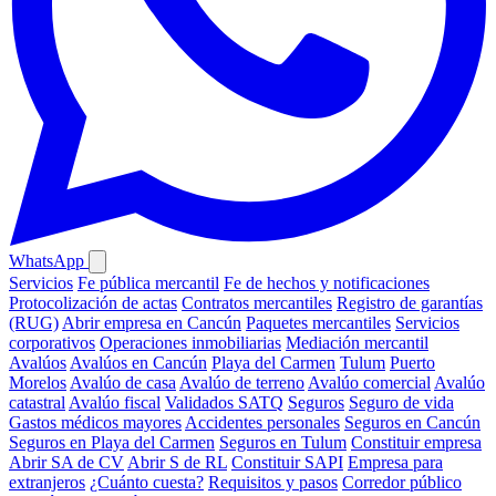
WhatsApp
Servicios
Fe pública mercantil
Fe de hechos y notificaciones
Protocolización de actas
Contratos mercantiles
Registro de garantías
(RUG)
Abrir empresa en Cancún
Paquetes mercantiles
Servicios
corporativos
Operaciones inmobiliarias
Mediación mercantil
Avalúos
Avalúos en Cancún
Playa del Carmen
Tulum
Puerto
Morelos
Avalúo de casa
Avalúo de terreno
Avalúo comercial
Avalúo
catastral
Avalúo fiscal
Validados SATQ
Seguros
Seguro de vida
Gastos médicos mayores
Accidentes personales
Seguros en Cancún
Seguros en Playa del Carmen
Seguros en Tulum
Constituir empresa
Abrir SA de CV
Abrir S de RL
Constituir SAPI
Empresa para
extranjeros
¿Cuánto cuesta?
Requisitos y pasos
Corredor público