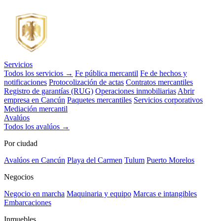
Servicios
Todos los servicios →
Fe pública mercantil
Fe de hechos y
notificaciones
Protocolización de actas
Contratos mercantiles
Registro de garantías (RUG)
Operaciones inmobiliarias
Abrir
empresa en Cancún
Paquetes mercantiles
Servicios corporativos
Mediación mercantil
Avalúos
Todos los avalúos →
Por ciudad
Avalúos en Cancún
Playa del Carmen
Tulum
Puerto Morelos
Negocios
Negocio en marcha
Maquinaria y equipo
Marcas e intangibles
Embarcaciones
Inmuebles