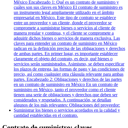
México Encabezado 1: Qué es un contrato de suministro y
cuáles son sus claves en México El contrato de suministro es
un instrumento legal ampliamente utilizado en el ámbito
empresarial en México. Este tipo de contrato se establece
entre un proveedor y un cliente, donde el proveedor se
compromete a suministrar bienes o servicios al cliente de
manera regular y continua, y el cliente se compromete a
adquirir dichos bienes o servicios de manera exclusiva. Las
claves para entender un contrato de suministro en México
radican en la definición precisa de las obligaciones y derechos
de ambas partes. En primer lugar, es importante establecer
claramente el objeto del contrato, es decir, qué bienes o
servicios serán suministrados. Asimismo, se deben especificar
los plazos de entrega, las formas de pago y las condiciones de
precio, así como cualquier otra cláusula relevante para ambas
partes. Encabezado 2: Obligaciones y derechos de las partes
en un contrato de suministro en México En un contrato de
suministro en México, tanto el proveedor como el cliente
tienen una serie de obligaciones y derechos que deben ser
considerados y respetados. A continuación, se detallan
algunos de los más relevantes: Obligaciones del proveedor:
Suministrar los bienes o servicios acordados en la calidad y
cantidad establecidas en el contrato.
Contrato de suministro: claves,