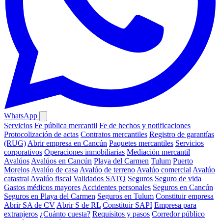
WhatsApp
Servicios
Fe pública mercantil
Fe de hechos y notificaciones
Protocolización de actas
Contratos mercantiles
Registro de garantías
(RUG)
Abrir empresa en Cancún
Paquetes mercantiles
Servicios
corporativos
Operaciones inmobiliarias
Mediación mercantil
Avalúos
Avalúos en Cancún
Playa del Carmen
Tulum
Puerto
Morelos
Avalúo de casa
Avalúo de terreno
Avalúo comercial
Avalúo
catastral
Avalúo fiscal
Validados SATQ
Seguros
Seguro de vida
Gastos médicos mayores
Accidentes personales
Seguros en Cancún
Seguros en Playa del Carmen
Seguros en Tulum
Constituir empresa
Abrir SA de CV
Abrir S de RL
Constituir SAPI
Empresa para
extranjeros
¿Cuánto cuesta?
Requisitos y pasos
Corredor público