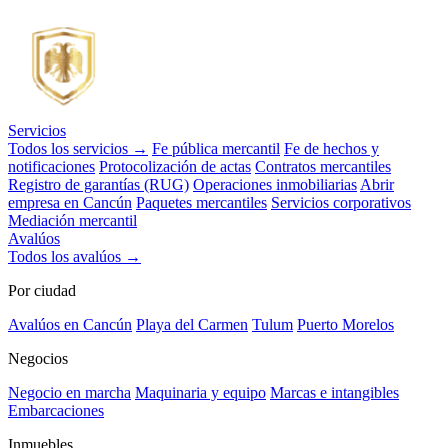
Servicios
Todos los servicios →
Fe pública mercantil
Fe de hechos y
notificaciones
Protocolización de actas
Contratos mercantiles
Registro de garantías (RUG)
Operaciones inmobiliarias
Abrir
empresa en Cancún
Paquetes mercantiles
Servicios corporativos
Mediación mercantil
Avalúos
Todos los avalúos →
Por ciudad
Avalúos en Cancún
Playa del Carmen
Tulum
Puerto Morelos
Negocios
Negocio en marcha
Maquinaria y equipo
Marcas e intangibles
Embarcaciones
Inmuebles