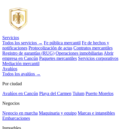
Servicios
Todos los servicios →
Fe pública mercantil
Fe de hechos y
notificaciones
Protocolización de actas
Contratos mercantiles
Registro de garantías (RUG)
Operaciones inmobiliarias
Abrir
empresa en Cancún
Paquetes mercantiles
Servicios corporativos
Mediación mercantil
Avalúos
Todos los avalúos →
Por ciudad
Avalúos en Cancún
Playa del Carmen
Tulum
Puerto Morelos
Negocios
Negocio en marcha
Maquinaria y equipo
Marcas e intangibles
Embarcaciones
Inmuebles