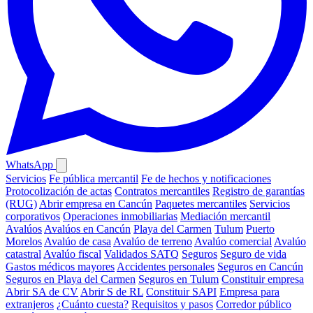
WhatsApp
Servicios
Fe pública mercantil
Fe de hechos y notificaciones
Protocolización de actas
Contratos mercantiles
Registro de garantías
(RUG)
Abrir empresa en Cancún
Paquetes mercantiles
Servicios
corporativos
Operaciones inmobiliarias
Mediación mercantil
Avalúos
Avalúos en Cancún
Playa del Carmen
Tulum
Puerto
Morelos
Avalúo de casa
Avalúo de terreno
Avalúo comercial
Avalúo
catastral
Avalúo fiscal
Validados SATQ
Seguros
Seguro de vida
Gastos médicos mayores
Accidentes personales
Seguros en Cancún
Seguros en Playa del Carmen
Seguros en Tulum
Constituir empresa
Abrir SA de CV
Abrir S de RL
Constituir SAPI
Empresa para
extranjeros
¿Cuánto cuesta?
Requisitos y pasos
Corredor público