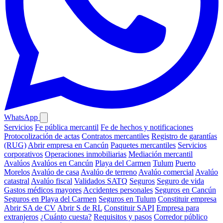
WhatsApp
Servicios
Fe pública mercantil
Fe de hechos y notificaciones
Protocolización de actas
Contratos mercantiles
Registro de garantías
(RUG)
Abrir empresa en Cancún
Paquetes mercantiles
Servicios
corporativos
Operaciones inmobiliarias
Mediación mercantil
Avalúos
Avalúos en Cancún
Playa del Carmen
Tulum
Puerto
Morelos
Avalúo de casa
Avalúo de terreno
Avalúo comercial
Avalúo
catastral
Avalúo fiscal
Validados SATQ
Seguros
Seguro de vida
Gastos médicos mayores
Accidentes personales
Seguros en Cancún
Seguros en Playa del Carmen
Seguros en Tulum
Constituir empresa
Abrir SA de CV
Abrir S de RL
Constituir SAPI
Empresa para
extranjeros
¿Cuánto cuesta?
Requisitos y pasos
Corredor público