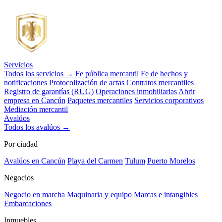
Servicios
Todos los servicios →
Fe pública mercantil
Fe de hechos y
notificaciones
Protocolización de actas
Contratos mercantiles
Registro de garantías (RUG)
Operaciones inmobiliarias
Abrir
empresa en Cancún
Paquetes mercantiles
Servicios corporativos
Mediación mercantil
Avalúos
Todos los avalúos →
Por ciudad
Avalúos en Cancún
Playa del Carmen
Tulum
Puerto Morelos
Negocios
Negocio en marcha
Maquinaria y equipo
Marcas e intangibles
Embarcaciones
Inmuebles