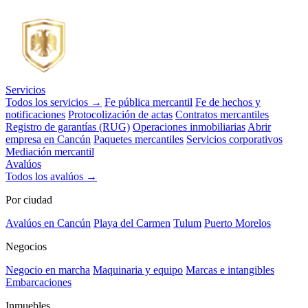
Servicios
Todos los servicios →
Fe pública mercantil
Fe de hechos y
notificaciones
Protocolización de actas
Contratos mercantiles
Registro de garantías (RUG)
Operaciones inmobiliarias
Abrir
empresa en Cancún
Paquetes mercantiles
Servicios corporativos
Mediación mercantil
Avalúos
Todos los avalúos →
Por ciudad
Avalúos en Cancún
Playa del Carmen
Tulum
Puerto Morelos
Negocios
Negocio en marcha
Maquinaria y equipo
Marcas e intangibles
Embarcaciones
Inmuebles