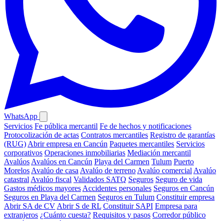
WhatsApp
Servicios
Fe pública mercantil
Fe de hechos y notificaciones
Protocolización de actas
Contratos mercantiles
Registro de garantías
(RUG)
Abrir empresa en Cancún
Paquetes mercantiles
Servicios
corporativos
Operaciones inmobiliarias
Mediación mercantil
Avalúos
Avalúos en Cancún
Playa del Carmen
Tulum
Puerto
Morelos
Avalúo de casa
Avalúo de terreno
Avalúo comercial
Avalúo
catastral
Avalúo fiscal
Validados SATQ
Seguros
Seguro de vida
Gastos médicos mayores
Accidentes personales
Seguros en Cancún
Seguros en Playa del Carmen
Seguros en Tulum
Constituir empresa
Abrir SA de CV
Abrir S de RL
Constituir SAPI
Empresa para
extranjeros
¿Cuánto cuesta?
Requisitos y pasos
Corredor público