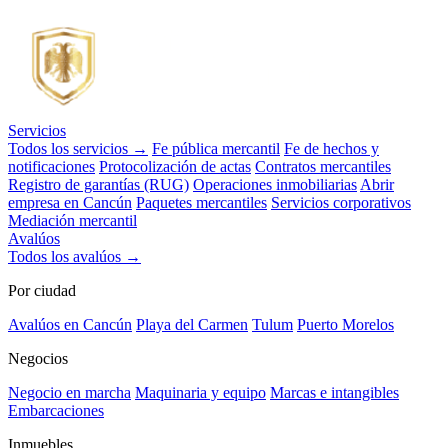
Servicios
Todos los servicios →
Fe pública mercantil
Fe de hechos y
notificaciones
Protocolización de actas
Contratos mercantiles
Registro de garantías (RUG)
Operaciones inmobiliarias
Abrir
empresa en Cancún
Paquetes mercantiles
Servicios corporativos
Mediación mercantil
Avalúos
Todos los avalúos →
Por ciudad
Avalúos en Cancún
Playa del Carmen
Tulum
Puerto Morelos
Negocios
Negocio en marcha
Maquinaria y equipo
Marcas e intangibles
Embarcaciones
Inmuebles