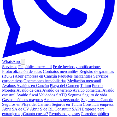
WhatsApp
Servicios
Fe pública mercantil
Fe de hechos y notificaciones
Protocolización de actas
Contratos mercantiles
Registro de garantías
(RUG)
Abrir empresa en Cancún
Paquetes mercantiles
Servicios
corporativos
Operaciones inmobiliarias
Mediación mercantil
Avalúos
Avalúos en Cancún
Playa del Carmen
Tulum
Puerto
Morelos
Avalúo de casa
Avalúo de terreno
Avalúo comercial
Avalúo
catastral
Avalúo fiscal
Validados SATQ
Seguros
Seguro de vida
Gastos médicos mayores
Accidentes personales
Seguros en Cancún
Seguros en Playa del Carmen
Seguros en Tulum
Constituir empresa
Abrir SA de CV
Abrir S de RL
Constituir SAPI
Empresa para
extranjeros
¿Cuánto cuesta?
Requisitos y pasos
Corredor público