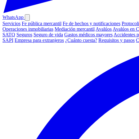
WhatsApp
Servicios
Fe pública mercantil
Fe de hechos y notificaciones
Protocol
Operaciones inmobiliarias
Mediación mercantil
Avalúos
Avalúos en 
SATQ
Seguros
Seguro de vida
Gastos médicos mayores
Accidentes p
SAPI
Empresa para extranjeros
¿Cuánto cuesta?
Requisitos y pasos
C