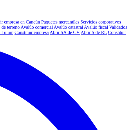
ir empresa en Cancún
Paquetes mercantiles
Servicios corporativos
 de terreno
Avalúo comercial
Avalúo catastral
Avalúo fiscal
Validados
n Tulum
Constituir empresa
Abrir SA de CV
Abrir S de RL
Constituir