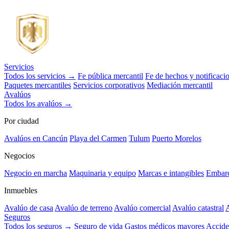
Servicios
Todos los servicios →
Fe pública mercantil
Fe de hechos y notificaci
Paquetes mercantiles
Servicios corporativos
Mediación mercantil
Avalúos
Todos los avalúos →
Por ciudad
Avalúos en Cancún
Playa del Carmen
Tulum
Puerto Morelos
Negocios
Negocio en marcha
Maquinaria y equipo
Marcas e intangibles
Embarc
Inmuebles
Avalúo de casa
Avalúo de terreno
Avalúo comercial
Avalúo catastral
A
Seguros
Todos los seguros →
Seguro de vida
Gastos médicos mayores
Accide