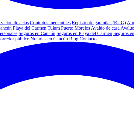
ización de actas
Contratos mercantiles
Registro de garantías (RUG)
Abr
Cancún
Playa del Carmen
Tulum
Puerto Morelos
Avalúo de casa
Avalúo
ersonales
Seguros en Cancún
Seguros en Playa del Carmen
Seguros e
orredor público
Notarías en Cancún
Blog
Contacto