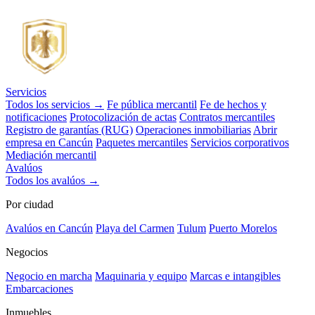
Servicios
Todos los servicios →
Fe pública mercantil
Fe de hechos y
notificaciones
Protocolización de actas
Contratos mercantiles
Registro de garantías (RUG)
Operaciones inmobiliarias
Abrir
empresa en Cancún
Paquetes mercantiles
Servicios corporativos
Mediación mercantil
Avalúos
Todos los avalúos →
Por ciudad
Avalúos en Cancún
Playa del Carmen
Tulum
Puerto Morelos
Negocios
Negocio en marcha
Maquinaria y equipo
Marcas e intangibles
Embarcaciones
Inmuebles