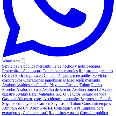
WhatsApp
Servicios
Fe pública mercantil
Fe de hechos y notificaciones
Protocolización de actas
Contratos mercantiles
Registro de garantías
(RUG)
Abrir empresa en Cancún
Paquetes mercantiles
Servicios
corporativos
Operaciones inmobiliarias
Mediación mercantil
Avalúos
Avalúos en Cancún
Playa del Carmen
Tulum
Puerto
Morelos
Avalúo de casa
Avalúo de terreno
Avalúo comercial
Avalúo
catastral
Avalúo fiscal
Validados SATQ
Seguros
Seguro de vida
Gastos médicos mayores
Accidentes personales
Seguros en Cancún
Seguros en Playa del Carmen
Seguros en Tulum
Constituir empresa
Abrir SA de CV
Abrir S de RL
Constituir SAPI
Empresa para
extranjeros
¿Cuánto cuesta?
Requisitos y pasos
Corredor público