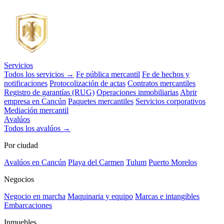
Servicios
Todos los servicios →
Fe pública mercantil
Fe de hechos y
notificaciones
Protocolización de actas
Contratos mercantiles
Registro de garantías (RUG)
Operaciones inmobiliarias
Abrir
empresa en Cancún
Paquetes mercantiles
Servicios corporativos
Mediación mercantil
Avalúos
Todos los avalúos →
Por ciudad
Avalúos en Cancún
Playa del Carmen
Tulum
Puerto Morelos
Negocios
Negocio en marcha
Maquinaria y equipo
Marcas e intangibles
Embarcaciones
Inmuebles