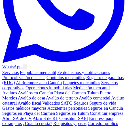
WhatsApp
Servicios
Fe pública mercantil
Fe de hechos y notificaciones
Protocolización de actas
Contratos mercantiles
Registro de garantías
(RUG)
Abrir empresa en Cancún
Paquetes mercantiles
Servicios
corporativos
Operaciones inmobiliarias
Mediación mercantil
Avalúos
Avalúos en Cancún
Playa del Carmen
Tulum
Puerto
Morelos
Avalúo de casa
Avalúo de terreno
Avalúo comercial
Avalúo
catastral
Avalúo fiscal
Validados SATQ
Seguros
Seguro de vida
Gastos médicos mayores
Accidentes personales
Seguros en Cancún
Seguros en Playa del Carmen
Seguros en Tulum
Constituir empresa
Abrir SA de CV
Abrir S de RL
Constituir SAPI
Empresa para
extranjeros
¿Cuánto cuesta?
Requisitos y pasos
Corredor público