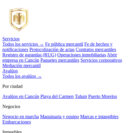
Servicios
Todos los servicios →
Fe pública mercantil
Fe de hechos y
notificaciones
Protocolización de actas
Contratos mercantiles
Registro de garantías (RUG)
Operaciones inmobiliarias
Abrir
empresa en Cancún
Paquetes mercantiles
Servicios corporativos
Mediación mercantil
Avalúos
Todos los avalúos →
Por ciudad
Avalúos en Cancún
Playa del Carmen
Tulum
Puerto Morelos
Negocios
Negocio en marcha
Maquinaria y equipo
Marcas e intangibles
Embarcaciones
Inmuebles