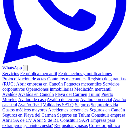
WhatsApp
Servicios
Fe pública mercantil
Fe de hechos y notificaciones
Protocolización de actas
Contratos mercantiles
Registro de garantías
(RUG)
Abrir empresa en Cancún
Paquetes mercantiles
Servicios
corporativos
Operaciones inmobiliarias
Mediación mercantil
Avalúos
Avalúos en Cancún
Playa del Carmen
Tulum
Puerto
Morelos
Avalúo de casa
Avalúo de terreno
Avalúo comercial
Avalúo
catastral
Avalúo fiscal
Validados SATQ
Seguros
Seguro de vida
Gastos médicos mayores
Accidentes personales
Seguros en Cancún
Seguros en Playa del Carmen
Seguros en Tulum
Constituir empresa
Abrir SA de CV
Abrir S de RL
Constituir SAPI
Empresa para
extranjeros
¿Cuánto cuesta?
Requisitos y pasos
Corredor público