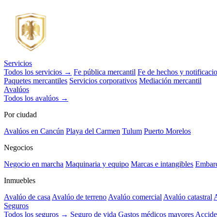
Servicios
Todos los servicios →
Fe pública mercantil
Fe de hechos y notificaci
Paquetes mercantiles
Servicios corporativos
Mediación mercantil
Avalúos
Todos los avalúos →
Por ciudad
Avalúos en Cancún
Playa del Carmen
Tulum
Puerto Morelos
Negocios
Negocio en marcha
Maquinaria y equipo
Marcas e intangibles
Embarc
Inmuebles
Avalúo de casa
Avalúo de terreno
Avalúo comercial
Avalúo catastral
A
Seguros
Todos los seguros →
Seguro de vida
Gastos médicos mayores
Accide