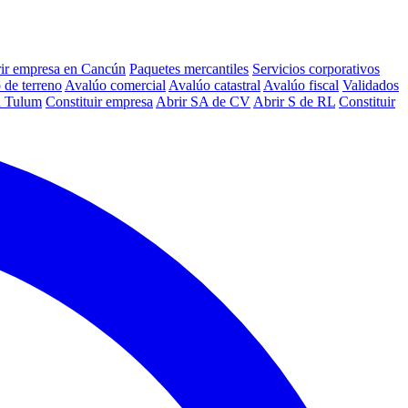
ir empresa en Cancún
Paquetes mercantiles
Servicios corporativos
 de terreno
Avalúo comercial
Avalúo catastral
Avalúo fiscal
Validados
n Tulum
Constituir empresa
Abrir SA de CV
Abrir S de RL
Constituir