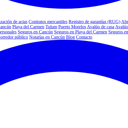
ización de actas
Contratos mercantiles
Registro de garantías (RUG)
Abr
Cancún
Playa del Carmen
Tulum
Puerto Morelos
Avalúo de casa
Avalúo
ersonales
Seguros en Cancún
Seguros en Playa del Carmen
Seguros e
orredor público
Notarías en Cancún
Blog
Contacto