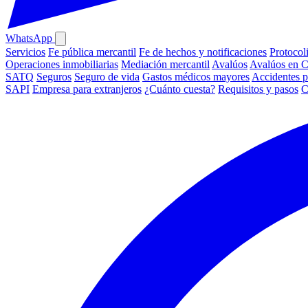
WhatsApp
Servicios
Fe pública mercantil
Fe de hechos y notificaciones
Protocol
Operaciones inmobiliarias
Mediación mercantil
Avalúos
Avalúos en 
SATQ
Seguros
Seguro de vida
Gastos médicos mayores
Accidentes p
SAPI
Empresa para extranjeros
¿Cuánto cuesta?
Requisitos y pasos
C