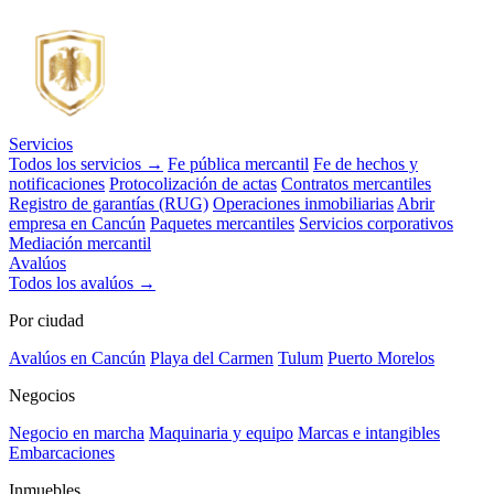
Servicios
Todos los servicios →
Fe pública mercantil
Fe de hechos y
notificaciones
Protocolización de actas
Contratos mercantiles
Registro de garantías (RUG)
Operaciones inmobiliarias
Abrir
empresa en Cancún
Paquetes mercantiles
Servicios corporativos
Mediación mercantil
Avalúos
Todos los avalúos →
Por ciudad
Avalúos en Cancún
Playa del Carmen
Tulum
Puerto Morelos
Negocios
Negocio en marcha
Maquinaria y equipo
Marcas e intangibles
Embarcaciones
Inmuebles