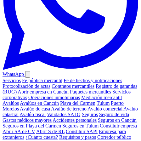
WhatsApp
Servicios
Fe pública mercantil
Fe de hechos y notificaciones
Protocolización de actas
Contratos mercantiles
Registro de garantías
(RUG)
Abrir empresa en Cancún
Paquetes mercantiles
Servicios
corporativos
Operaciones inmobiliarias
Mediación mercantil
Avalúos
Avalúos en Cancún
Playa del Carmen
Tulum
Puerto
Morelos
Avalúo de casa
Avalúo de terreno
Avalúo comercial
Avalúo
catastral
Avalúo fiscal
Validados SATQ
Seguros
Seguro de vida
Gastos médicos mayores
Accidentes personales
Seguros en Cancún
Seguros en Playa del Carmen
Seguros en Tulum
Constituir empresa
Abrir SA de CV
Abrir S de RL
Constituir SAPI
Empresa para
extranjeros
¿Cuánto cuesta?
Requisitos y pasos
Corredor público