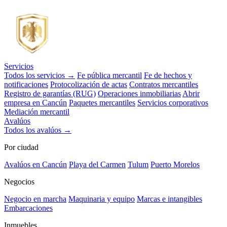
Servicios
Todos los servicios →
Fe pública mercantil
Fe de hechos y
notificaciones
Protocolización de actas
Contratos mercantiles
Registro de garantías (RUG)
Operaciones inmobiliarias
Abrir
empresa en Cancún
Paquetes mercantiles
Servicios corporativos
Mediación mercantil
Avalúos
Todos los avalúos →
Por ciudad
Avalúos en Cancún
Playa del Carmen
Tulum
Puerto Morelos
Negocios
Negocio en marcha
Maquinaria y equipo
Marcas e intangibles
Embarcaciones
Inmuebles