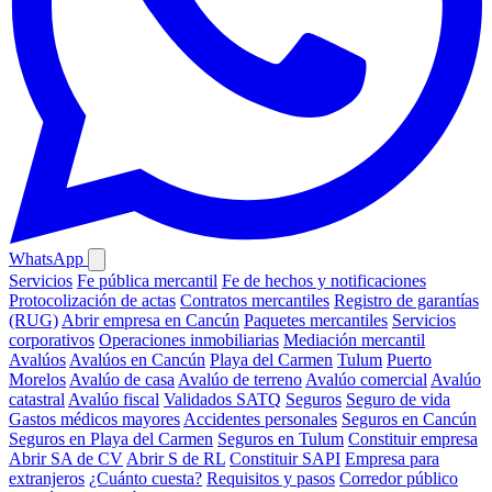
WhatsApp
Servicios
Fe pública mercantil
Fe de hechos y notificaciones
Protocolización de actas
Contratos mercantiles
Registro de garantías
(RUG)
Abrir empresa en Cancún
Paquetes mercantiles
Servicios
corporativos
Operaciones inmobiliarias
Mediación mercantil
Avalúos
Avalúos en Cancún
Playa del Carmen
Tulum
Puerto
Morelos
Avalúo de casa
Avalúo de terreno
Avalúo comercial
Avalúo
catastral
Avalúo fiscal
Validados SATQ
Seguros
Seguro de vida
Gastos médicos mayores
Accidentes personales
Seguros en Cancún
Seguros en Playa del Carmen
Seguros en Tulum
Constituir empresa
Abrir SA de CV
Abrir S de RL
Constituir SAPI
Empresa para
extranjeros
¿Cuánto cuesta?
Requisitos y pasos
Corredor público