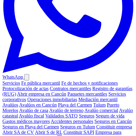
WhatsApp
Servicios
Fe pública mercantil
Fe de hechos y notificaciones
Protocolización de actas
Contratos mercantiles
Registro de garantías
(RUG)
Abrir empresa en Cancún
Paquetes mercantiles
Servicios
corporativos
Operaciones inmobiliarias
Mediación mercantil
Avalúos
Avalúos en Cancún
Playa del Carmen
Tulum
Puerto
Morelos
Avalúo de casa
Avalúo de terreno
Avalúo comercial
Avalúo
catastral
Avalúo fiscal
Validados SATQ
Seguros
Seguro de vida
Gastos médicos mayores
Accidentes personales
Seguros en Cancún
Seguros en Playa del Carmen
Seguros en Tulum
Constituir empresa
Abrir SA de CV
Abrir S de RL
Constituir SAPI
Empresa para