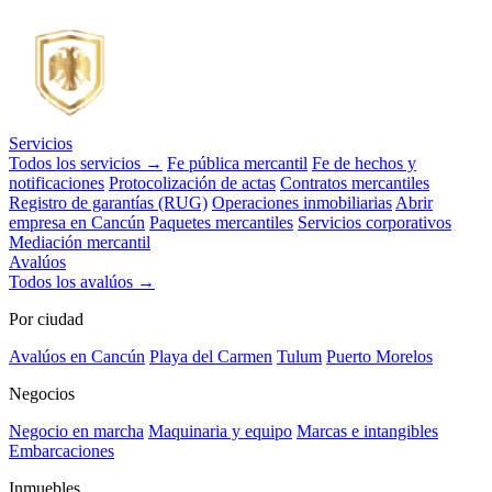
Servicios
Todos los servicios →
Fe pública mercantil
Fe de hechos y
notificaciones
Protocolización de actas
Contratos mercantiles
Registro de garantías (RUG)
Operaciones inmobiliarias
Abrir
empresa en Cancún
Paquetes mercantiles
Servicios corporativos
Mediación mercantil
Avalúos
Todos los avalúos →
Por ciudad
Avalúos en Cancún
Playa del Carmen
Tulum
Puerto Morelos
Negocios
Negocio en marcha
Maquinaria y equipo
Marcas e intangibles
Embarcaciones
Inmuebles