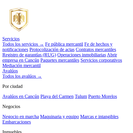
Servicios
Todos los servicios →
Fe pública mercantil
Fe de hechos y
notificaciones
Protocolización de actas
Contratos mercantiles
Registro de garantías (RUG)
Operaciones inmobiliarias
Abrir
empresa en Cancún
Paquetes mercantiles
Servicios corporativos
Mediación mercantil
Avalúos
Todos los avalúos →
Por ciudad
Avalúos en Cancún
Playa del Carmen
Tulum
Puerto Morelos
Negocios
Negocio en marcha
Maquinaria y equipo
Marcas e intangibles
Embarcaciones
Inmuebles