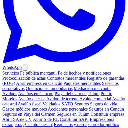
WhatsApp
Servicios
Fe pública mercantil
Fe de hechos y notificaciones
Protocolización de actas
Contratos mercantiles
Registro de garantías
(RUG)
Abrir empresa en Cancún
Paquetes mercantiles
Servicios
corporativos
Operaciones inmobiliarias
Mediación mercantil
Avalúos
Avalúos en Cancún
Playa del Carmen
Tulum
Puerto
Morelos
Avalúo de casa
Avalúo de terreno
Avalúo comercial
Avalúo
catastral
Avalúo fiscal
Validados SATQ
Seguros
Seguro de vida
Gastos médicos mayores
Accidentes personales
Seguros en Cancún
Seguros en Playa del Carmen
Seguros en Tulum
Constituir empresa
Abrir SA de CV
Abrir S de RL
Constituir SAPI
Empresa para
extranjeros
¿Cuánto cuesta?
Requisitos y pasos
Corredor público